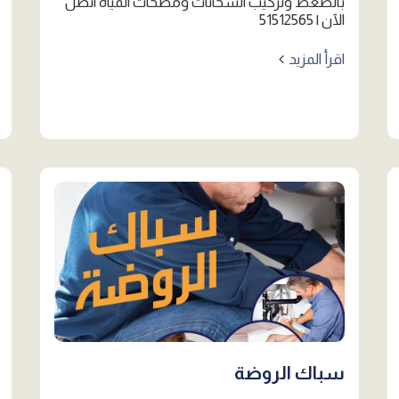
بالضغط وتركيب السخانات ومضخات المياه اتصل
الآن | 51512565
اقرأ المزيد
سباك الروضة